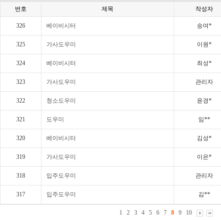
번호
제목
작성자
326
베이비시터
송여*
325
가사도우미
이원*
324
베이비시터
최성*
323
가사도우미
관리자
322
청소도우미
윤경*
321
도우미
임**
320
베이비시터
김성*
319
가사도우미
이은*
318
입주도우미
관리자
317
입주도우미
김**
1
2
3
4
5
6
7
8
9
10