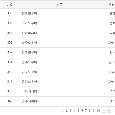
번호
제목
작성
356
김장도우미
원혜
355
가사도우미
송희
354
베이비시터
김성
353
입주도우미
관리
352
입주도우미
김희
351
입주도우미
관리
350
가사도우미
관리
349
동행도우미
관리
348
베이비시터
이*
347
입주베이비시터
최*
1
2
3
4
5
6
7
8
9
10